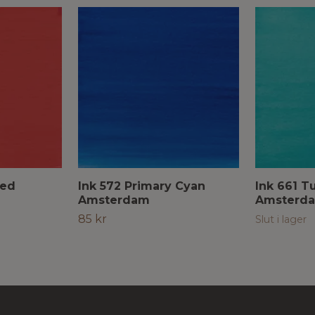
Red
Ink 572 Primary Cyan
Ink 661 T
Amsterdam
Amsterd
85 kr
Slut i lager