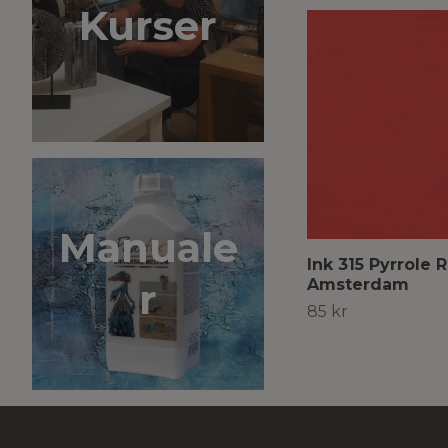
Kurser
Manuale
Ink 315 Pyrrole 
r
Amsterdam
85 kr