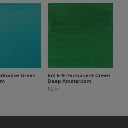
urkouise Green
Ink 619 Permanent Green
Ink
am
Deep Amsterdam
Am
85 kr
Slut