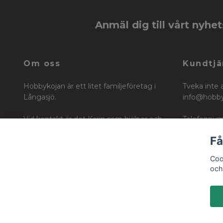
Anmäl dig till vårt nyhe
Om oss
Kundtjä
Hobbykojan är ett litet familjeföretag i
Tveka inte 
Långasjö.
info@hobb
Vid kontakt är det Karin som hjälper och
Telefonnum
vägleder dig i ditt köp för ditt skapande
Få
Org nr: 6604242740
Coo
och 
© 2026 Hobbykojan