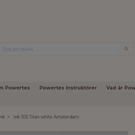
om Powertex
Powertex instruktörer
Vad är Pow
Ink
Ink 105 Titan white Amsterdam