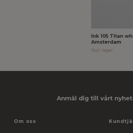
Ink 105 Titan wh
Amsterdam
Slut i lager
Anmäl dig till vårt nyhe
Om oss
Kundtjä