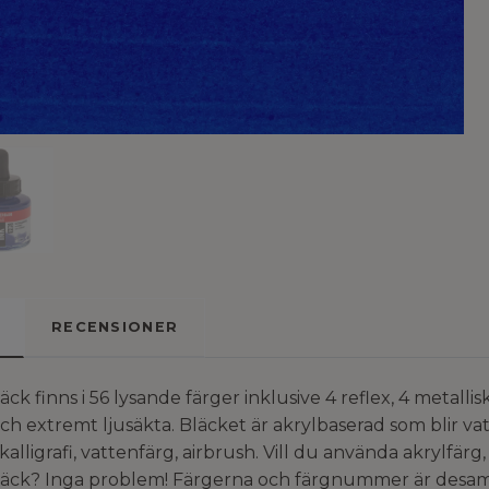
RECENSIONER
finns i 56 lysande färger inklusive 4 reflex, 4 metallisk
h extremt ljusäkta. Bläcket är akrylbaserad som blir va
kalligrafi, vattenfärg, airbrush. Vill du använda akrylfä
k? Inga problem! Färgerna och färgnummer är desamma v