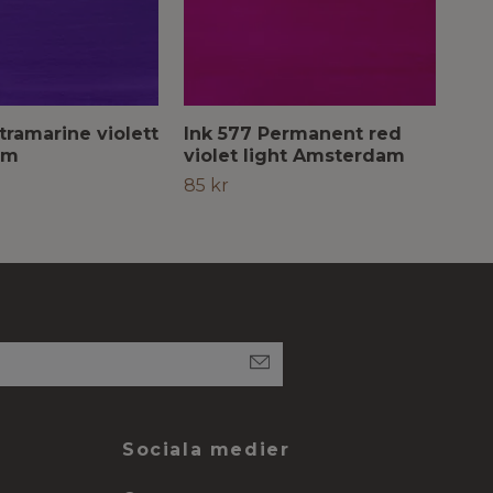
tramarine violett
Ink 577 Permanent red
Ink
am
violet light Amsterdam
Am
85 kr
Slut
Sociala medier