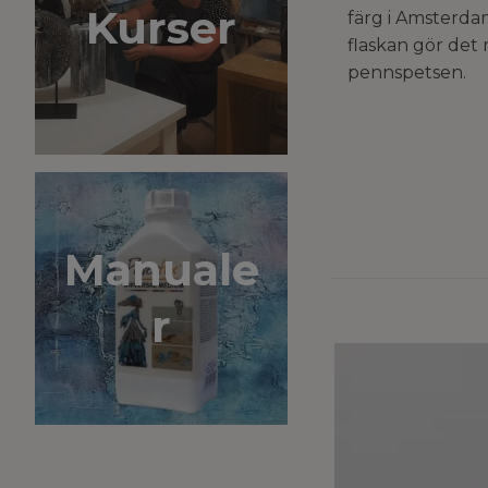
Kurser
färg i Amsterda
flaskan gör det
pennspetsen.
Manuale
r