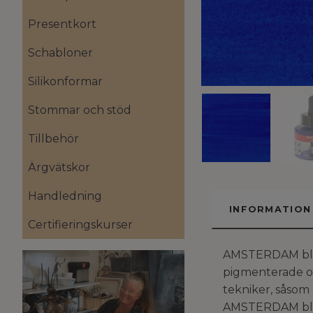
Presentkort
Schabloner
Silikonformar
Stommar och stöd
Tillbehör
Ärgvätskor
Handledning
INFORMATION
Certifieringskurser
AMSTERDAM bläck 
pigmenterade oc
tekniker, såsom 
AMSTERDAM bläc