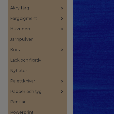
Akrylfärg
Färgpigment
Huvuden
Järnpulver
Kurs
Lack och fixativ
Nyheter
Palettknivar
Papper och tyg
Penslar
Powerprint