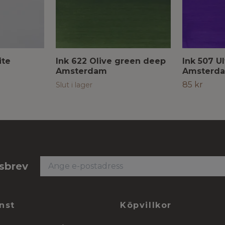
ite
Ink 622 Olive green deep
Ink 507 Ul
Amsterdam
Amsterd
85 kr
Slut i lager
tsbrev
nst
Köpvillkor