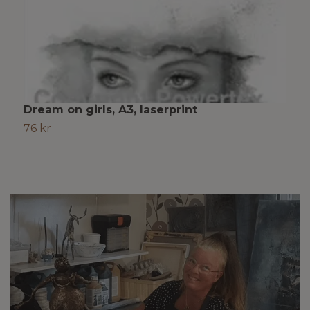
Dream on girls, A3, laserprint
K
76 kr
5