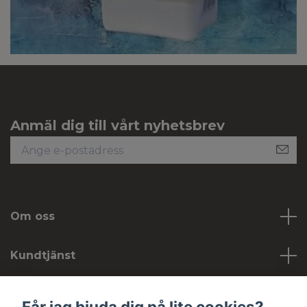
Anmäl dig till vårt nyhetsbrev
Om oss
Kundtjänst
Köpvillkor
Får jag bjuda dig på lite cookies?