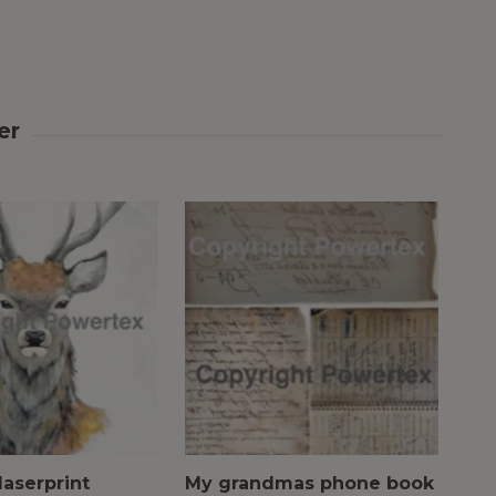
laserprint
My grandmas phone book
Mar