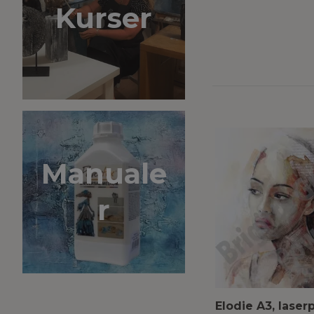
Kurser
Manuale
r
Elodie A3, laserp