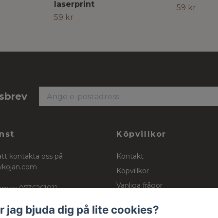
laserprint
59 kr
59 kr
tsbrev
nst
Köpvillkor
att kontakta oss på
Kontakt
ykojan.com
Köpvillkor
Vanliga frågor
mer: 0736261011
Stockinett, powercotton och 
r jag bjuda dig på lite cookies?