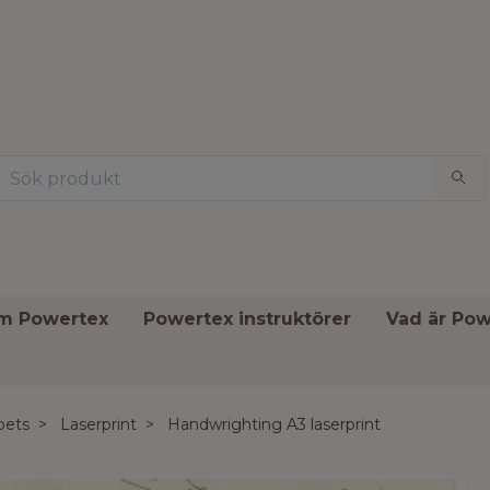
om Powertex
Powertex instruktörer
Vad är Pow
pets
Laserprint
Handwrighting A3 laserprint