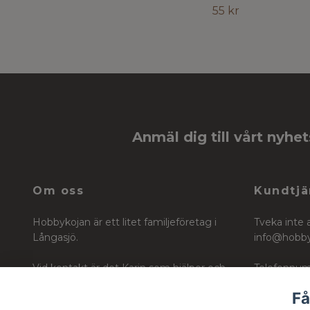
55 kr
Anmäl dig till vårt nyhe
Om oss
Kundtjä
Hobbykojan är ett litet familjeföretag i
Tveka inte 
Långasjö.
info@hobb
Vid kontakt är det Karin som hjälper och
Telefonnum
vägleder dig i ditt köp för ditt skapande
Få