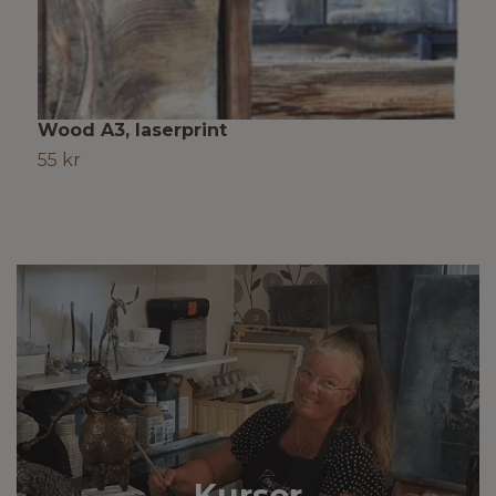
Wood A3, laserprint
B
55 kr
5
Kurser