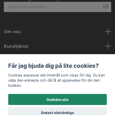
Om oss
Kundtjänst
Köpvillkor
Får jag bjuda dig på lite cookies?
Cookies anpassar det innehåll som visas för dig. Du kan
Sociala medier
välja den enklaste och då få all upplevelse för din del i
butiken.
Godkänn alla
© 2026 Hobbykojan
Endast nödvändiga