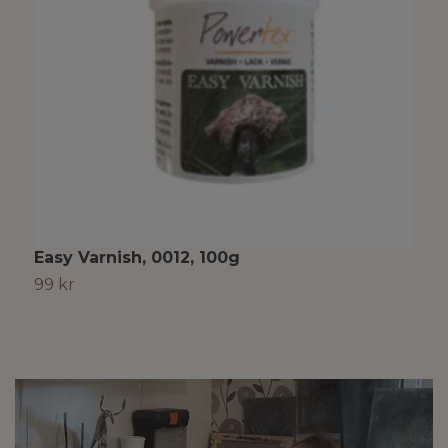
Easy Varnish, 0012, 100g
E
99 kr
1