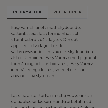
INFORMATION
RECENSIONER
Easy Varnish är ett matt, skyddande,
vattenbaserat lack för inomhus och
utomhusbruk på alla ytor. Om det
appliceras i två lager blir det
vattenavvisande som vax och skyddar dina
alster. Kombinera Easy Varnish med pigment
för målning och torrborstning. Easy Varnish
innehåller inga lösningsmedel och kan
användas på styrofoam.
Låt dina alster torka i minst 3 veckor innan
du applicerar lacken. Har du arbetat med
tjockare lager av pastor eller leror på alster