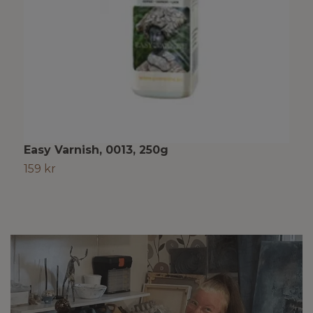
Easy Varnish, 0013, 250g
E
159 kr
3