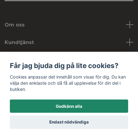
Om oss
Kundtjänst
Köpvillkor
Får jag bjuda dig på lite cookies?
Cookies anpassar det innehåll som visas för dig. Du kan
Sociala medier
välja den enklaste och då få all upplevelse för din del i
butiken.
Godkänn alla
© 2026 Hobbykojan
Endast nödvändiga