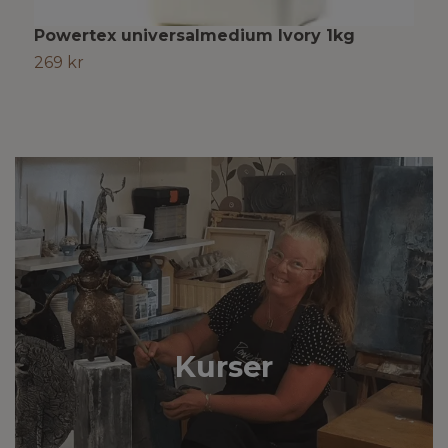
Powertex universalmedium Ivory 1kg
P
269 kr
2
Kurser