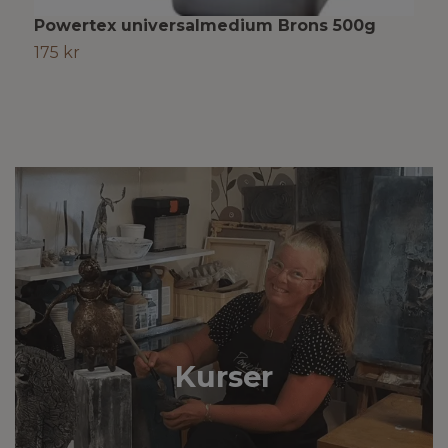
Powertex universalmedium Brons 500g
P
5
175 kr
1
Kurser