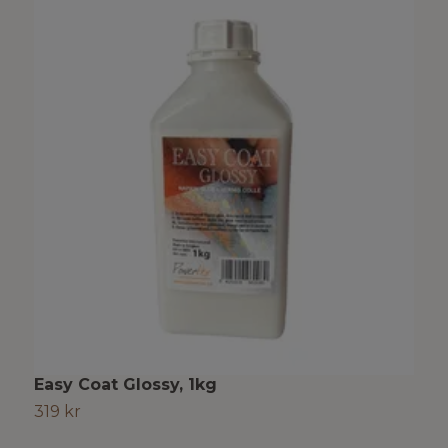
Easy Coat Glossy, 1kg
S
319 kr
3