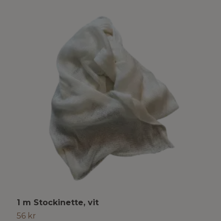
1 m Stockinette, vit
S
56 kr
4