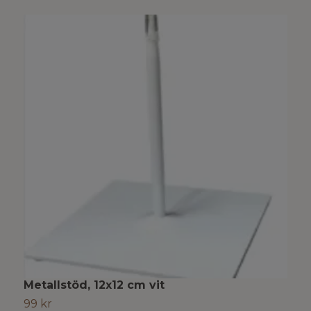
Metallstöd, 12x12 cm vit
M
99 kr
S