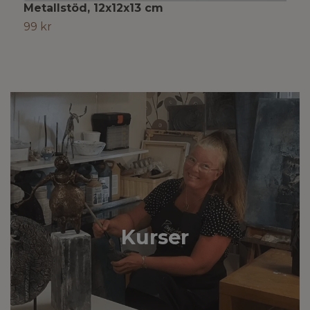
Metallstöd, 12x12x13 cm
M
99 kr
1
Kurser