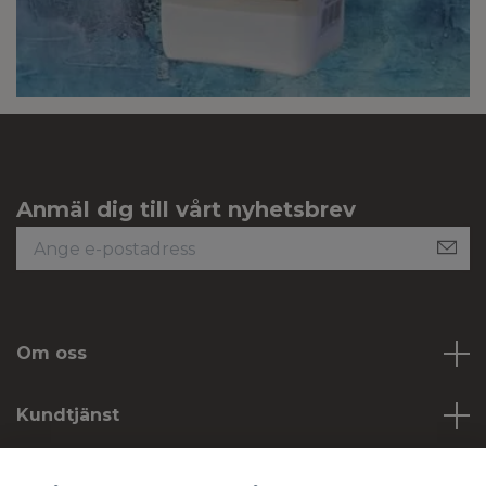
Anmäl dig till vårt nyhetsbrev
Om oss
Kundtjänst
Köpvillkor