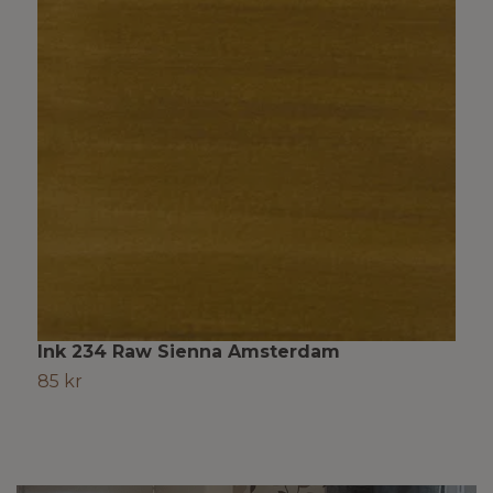
Ink 234 Raw Sienna Amsterdam
I
85 kr
8