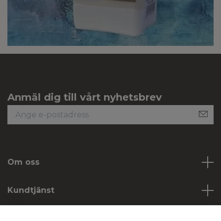
Anmäl dig till vårt nyhetsbrev
Om oss
Kundtjänst
Köpvillkor