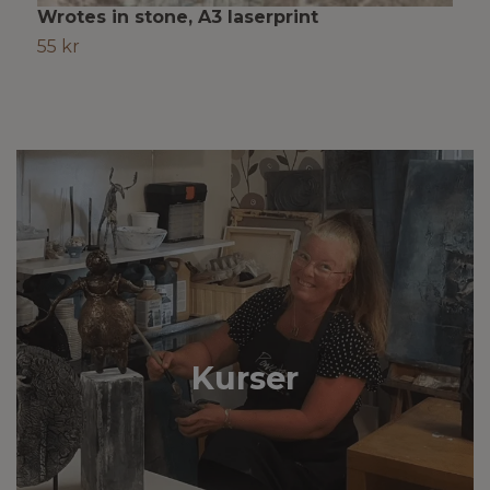
Wrotes in stone, A3 laserprint
F
55 kr
5
Kurser